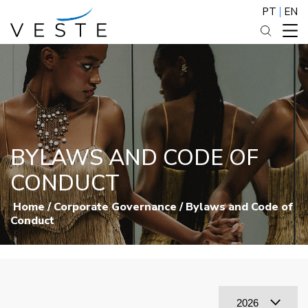
PT
EN
BYLAWS AND CODE OF
CONDUCT
Home
/
Corporate Governance
/
Bylaws and Code of
Conduct