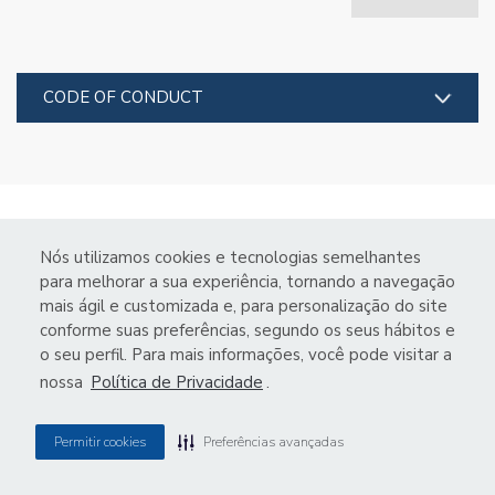
CODE OF CONDUCT
Nós utilizamos cookies e tecnologias semelhantes
para melhorar a sua experiência, tornando a navegação
mais ágil e customizada e, para personalização do site
conforme suas preferências, segundo os seus hábitos e
o seu perfil. Para mais informações, você pode visitar a
nossa
Política de Privacidade
.
Permitir cookies
Preferências avançadas
Privacy Central
VSTE3
R$ 2.95
-0.67%
IBOV
175,546
-1%
MZ
POWERED BY