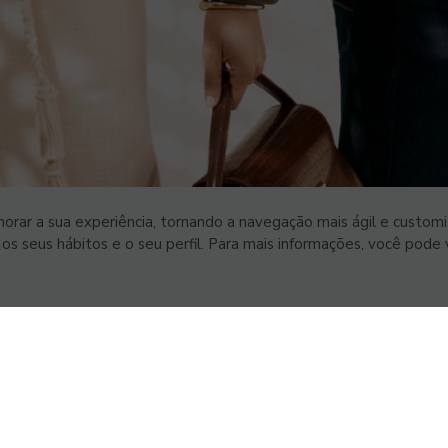
orar a sua experiência, tornando a navegação mais ágil e customi
s seus hábitos e o seu perfil. Para mais informações, você pode v
VSTE3
R$ 2.97
4.57%
IBOV
177,726.17
-0%