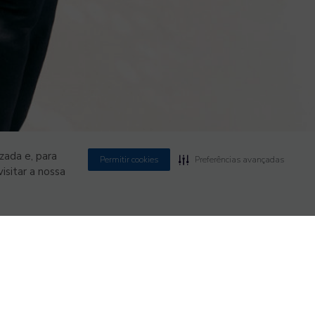
zada e, para
Permitir cookies
Preferências avançadas
isitar a nossa
MZ
POWERED BY