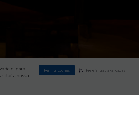
zada e, para
Permitir cookies
Preferências avançadas
isitar a nossa
MZ
POWERED BY