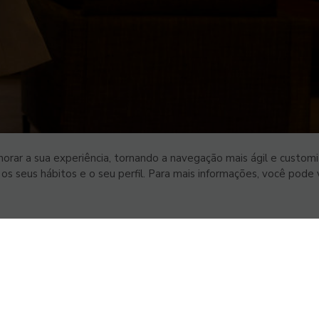
orar a sua experiência, tornando a navegação mais ágil e customi
s seus hábitos e o seu perfil. Para mais informações, você pode v
VSTE3
R$ 2,95
-0,67%
IBOV
175.546
-1%