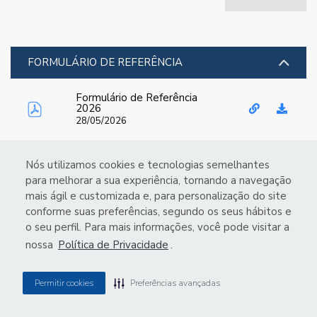
FORMULÁRIO DE REFERÊNCIA
Formulário de Referência
2026
28/05/2026
Nós utilizamos cookies e tecnologias semelhantes
para melhorar a sua experiência, tornando a navegação
mais ágil e customizada e, para personalização do site
conforme suas preferências, segundo os seus hábitos e
o seu perfil. Para mais informações, você pode visitar a
nossa
Política de Privacidade
.
Permitir cookies
Preferências avançadas
Painel de Privacidade
VSTE3
R$ 2,89
-2,03%
IBOV
172.513
-2%
MZ
POWERED BY