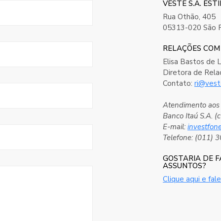
VESTE S.A. EST
Rua Othão, 405
05313-020 São P
RELAÇÕES COM
Elisa Bastos de 
Diretora de Rela
Contato:
ri@ves
Atendimento aos 
Banco Itaú S.A. (
E-mail:
investfon
Telefone: (011) 
GOSTARIA DE 
ASSUNTOS?
Clique aqui e fal