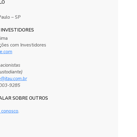
ILO
aulo – SP
 INVESTIDORES
Lima
ções com Investidores
te.com
acionistas
custodiante)
e@itau.com.br
3003-9285
FALAR SOBRE OUTROS
e conosco
.