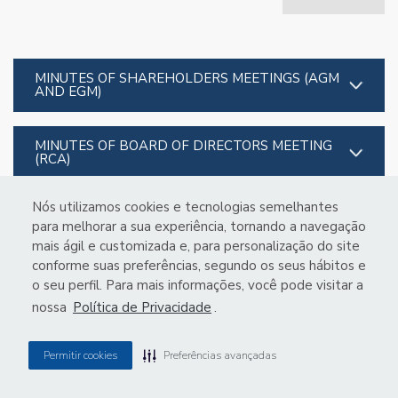
MINUTES OF SHAREHOLDERS MEETINGS (AGM
AND EGM)
MINUTES OF BOARD OF DIRECTORS MEETING
(RCA)
Nós utilizamos cookies e tecnologias semelhantes
MINUTES OF THE FISCAL COUNCILS MEETING
para melhorar a sua experiência, tornando a navegação
mais ágil e customizada e, para personalização do site
conforme suas preferências, segundo os seus hábitos e
o seu perfil. Para mais informações, você pode visitar a
nossa
Política de Privacidade
.
Permitir cookies
Preferências avançadas
Privacy Central
VSTE3
R$ 3.15
9.00%
IBOV
172,755
0%
MZ
POWERED BY